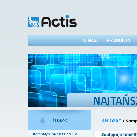
O NAS
PRODUKTY
KB-525Y
/ Komp
Kompatybilne tusze do HP
Zastępuje tusz B