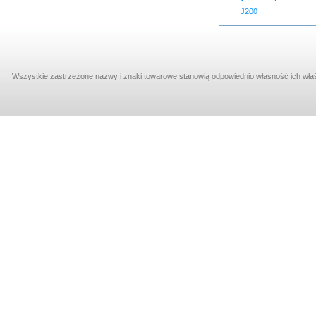
J200
Wszystkie zastrzeżone nazwy i znaki towarowe stanowią odpowiednio własność ich właśc