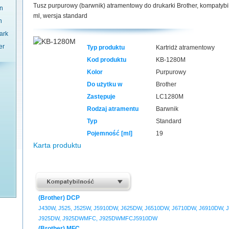
Tusz purpurowy (barwnik) atramentowy do drukarki Brother, kompatyb
n
ml, wersja standard
n
ark
er
Typ produktu
Kartridż atramentowy
Kod produktu
KB-1280M
Kolor
Purpurowy
Do użytku w
Brother
Zastępuje
LC1280M
Rodzaj atramentu
Barwnik
Typ
Standard
Pojemność [ml]
19
Karta produktu
(Brother) DCP
J430W, J525, J525W, J5910DW, J625DW, J6510DW, J6710DW, J6910DW, J
J925DW, J925DWMFC, J925DWMFCJ5910DW
(Brother) MFC