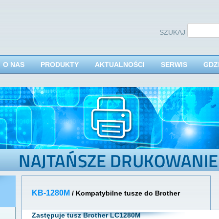
SZUKAJ
O NAS
PRODUKTY
AKTUALNOŚCI
SERWIS
GDZ
KB-1280M
/ Kompatybilne tusze do Brother
Zastępuje tusz Brother LC1280M